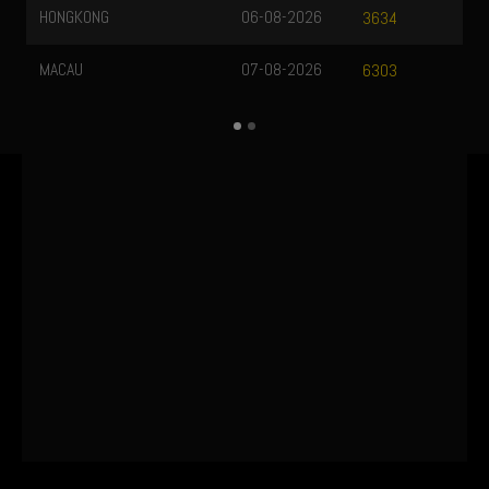
HONGKONG
06-08-2026
3634
MACAU
07-08-2026
6303